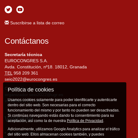
Suscribirse a lista de correo
Contáctanos
Secretaría técnica
EUROCONGRES S.A.
Avda. Constitución, nº18. 18012, Granada
TEL
958 209 361
seio2022@eurocongres.es
Comité Organizador
Política de cookies
organizador.seio2022@ugr.es
Usamos cookies solamente para poder idenfiticarte y autenticarte
info@seio2022.com
dentro del sitio web. Son necesarias para el correcto
funcionamiento del mismo y por tanto no pueden ser desactivadas.
Si continúas navegando estás dando tu consentimiento para su
Website
aceptación, así como la de nuestra
Política de Privacidad
.
Adicionalmente, utilizamos Google Analytics para analizar el tráfico
Condiciones de uso
del sitio web. Ellos almacenan cookies también, y puedes