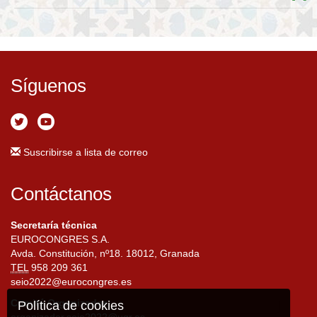
Síguenos
Suscribirse a lista de correo
Contáctanos
Secretaría técnica
EUROCONGRES S.A.
Avda. Constitución, nº18. 18012, Granada
TEL
958 209 361
seio2022@eurocongres.es
Comité Organizador
Política de cookies