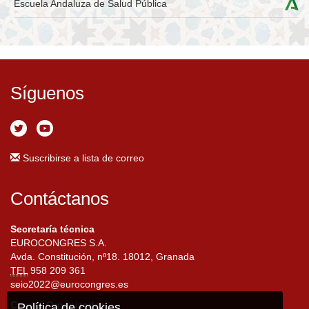
Escuela Andaluza de Salud Pública
Síguenos
Suscribirse a lista de correo
Contáctanos
Secretaría técnica
EUROCONGRES S.A.
Avda. Constitución, nº18. 18012, Granada
TEL
958 209 361
seio2022@eurocongres.es
Comité Organizador
Política de cookies