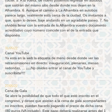
cóctel. 5. A la vuelta, de nuevo podemos regresar en autobús
que saldrán del mismo sitio desde donde nos dejen en la
Alhambra. 6. Aunque el camino a La Alhambra en autobús
parece largo, realmente está cerca de la ciudad. Os invitamos a
que, quién lo desee, baje andando en un agradable paseo. 7. No
olvidéis llevar con la entrada de la Alhambra vuestro documento
acreditativo cuyo número coincide con el de la entrada que
disponéis.
31/05/22
Canal YouTube
Ya está en la web la etiqueta de menú desde donde ver las
retransmisiones en directo: inauguración, plenarias, mesas
redondas, ... ¡¡¡¡Np olvides entrar al canal de YouTube y
suscribirte!!!!
27/05/22
Cena de Gala
Se abre la posibilidad de que todo el que esté inscrito en el
congreso, y desee que asistan a la cena de gala acompañantes
no inscritos, puedan hacerlo pagando el precio de dicha cena
(80 euros IVA incluido). Este pago deberá realizarse antes del 1