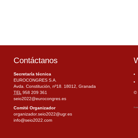
Contáctanos
W
Secretaría técnica
EUROCONGRES S.A.
Avda. Constitución, nº18. 18012, Granada
TEL
958 209 361
© 
seio2022@eurocongres.es
Comité Organizador
organizador.seio2022@ugr.es
info@seio2022.com