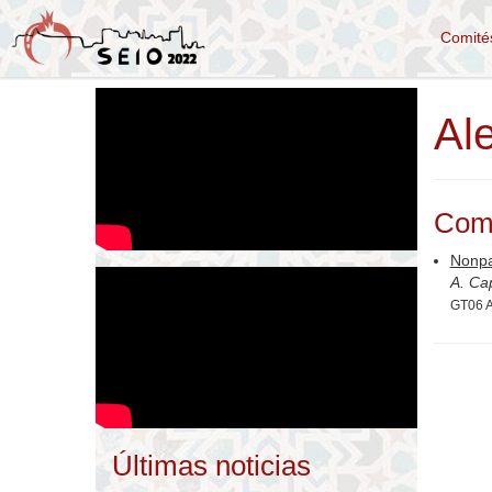
Comit
Al
Com
Nonpa
A. Ca
GT06 A
Últimas noticias