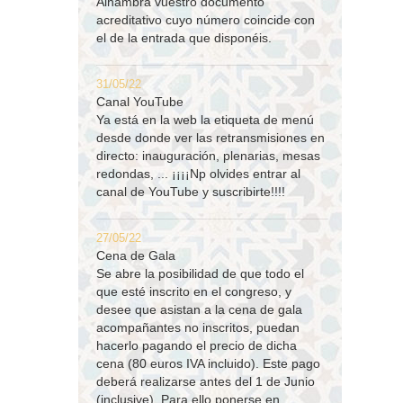
Alhambra vuestro documento
acreditativo cuyo número coincide con
el de la entrada que disponéis.
31/05/22
Canal YouTube
Ya está en la web la etiqueta de menú
desde donde ver las retransmisiones en
directo: inauguración, plenarias, mesas
redondas, ... ¡¡¡¡Np olvides entrar al
canal de YouTube y suscribirte!!!!
27/05/22
Cena de Gala
Se abre la posibilidad de que todo el
que esté inscrito en el congreso, y
desee que asistan a la cena de gala
acompañantes no inscritos, puedan
hacerlo pagando el precio de dicha
cena (80 euros IVA incluido). Este pago
deberá realizarse antes del 1 de Junio
(inclusive). Para ello ponerse en