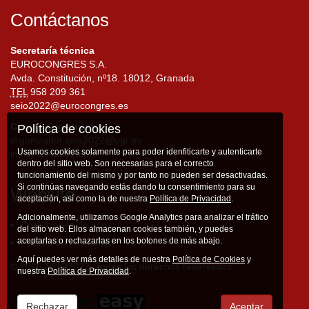
Contáctanos
Secretaría técnica
EUROCONGRES S.A.
Avda. Constitución, nº18. 18012, Granada
TEL
958 209 361
seio2022@eurocongres.es
Comité Organizador
Política de cookies
organizador.seio2022@ugr.es
Usamos cookies solamente para poder idenfiticarte y autenticarte
info@seio2022.com
dentro del sitio web. Son necesarias para el correcto
funcionamiento del mismo y por tanto no pueden ser desactivadas.
Si continúas navegando estás dando tu consentimiento para su
Website
aceptación, así como la de nuestra
Política de Privacidad
.
Adicionalmente, utilizamos Google Analytics para analizar el tráfico
Condiciones de uso
del sitio web. Ellos almacenan cookies también, y puedes
aceptarlas o rechazarlas en los botones de más abajo.
Política de privacidad
Aquí puedes ver más detalles de nuestra
Política de Cookies
y
© 2026 SEIO2022. Todos los derechos reservados
nuestra
Política de Privacidad
.
Rechazar
Aceptar