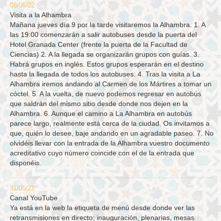
08/06/22
Visita a la Alhambra
Mañana jueves día 9 por la tarde visitaremos la Alhambra. 1. A
las 19:00 comenzarán a salir autobuses desde la puerta del
Hotel Granada Center (frente la puerta de la Facultad de
Ciencias) 2. A la llegada se organizarán grupos con guías. 3.
Habrá grupos en inglés. Estos grupos esperarán en el destino
hasta la llegada de todos los autobuses. 4. Tras la visita a La
Alhambra iremos andando al Carmen de los Mártires a tomar un
cóctel. 5. A la vuelta, de nuevo podemos regresar en autobús
que saldrán del mismo sitio desde donde nos dejen en la
Alhambra. 6. Aunque el camino a La Alhambra en autobús
parece largo, realmente está cerca de la ciudad. Os invitamos a
que, quién lo desee, baje andando en un agradable paseo. 7. No
olvidéis llevar con la entrada de la Alhambra vuestro documento
acreditativo cuyo número coincide con el de la entrada que
disponéis.
31/05/22
Canal YouTube
Ya está en la web la etiqueta de menú desde donde ver las
retransmisiones en directo: inauguración, plenarias, mesas