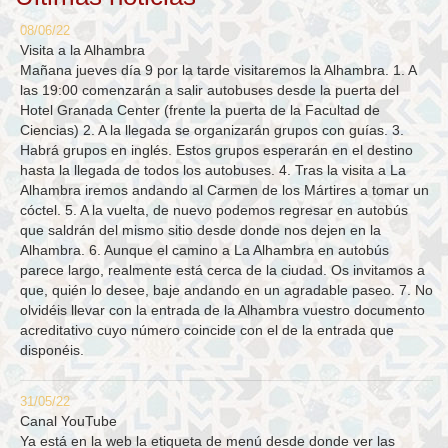
08/06/22
Visita a la Alhambra
Mañana jueves día 9 por la tarde visitaremos la Alhambra. 1. A
las 19:00 comenzarán a salir autobuses desde la puerta del
Hotel Granada Center (frente la puerta de la Facultad de
Ciencias) 2. A la llegada se organizarán grupos con guías. 3.
Habrá grupos en inglés. Estos grupos esperarán en el destino
hasta la llegada de todos los autobuses. 4. Tras la visita a La
Alhambra iremos andando al Carmen de los Mártires a tomar un
cóctel. 5. A la vuelta, de nuevo podemos regresar en autobús
que saldrán del mismo sitio desde donde nos dejen en la
Alhambra. 6. Aunque el camino a La Alhambra en autobús
parece largo, realmente está cerca de la ciudad. Os invitamos a
que, quién lo desee, baje andando en un agradable paseo. 7. No
olvidéis llevar con la entrada de la Alhambra vuestro documento
acreditativo cuyo número coincide con el de la entrada que
disponéis.
31/05/22
Canal YouTube
Ya está en la web la etiqueta de menú desde donde ver las