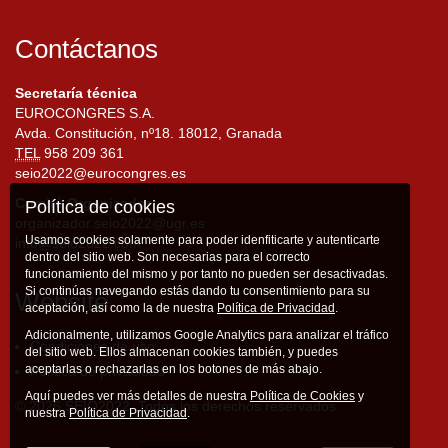
Contáctanos
Secretaría técnica
EUROCONGRES S.A.
Avda. Constitución, nº18. 18012, Granada
TEL
958 209 361
seio2022@eurocongres.es
Comité Organizador
Política de cookies
organizador.seio2022@ugr.es
Usamos cookies solamente para poder idenfiticarte y autenticarte
info@seio2022.com
dentro del sitio web. Son necesarias para el correcto
funcionamiento del mismo y por tanto no pueden ser desactivadas.
Si continúas navegando estás dando tu consentimiento para su
Website
aceptación, así como la de nuestra
Política de Privacidad
.
Adicionalmente, utilizamos Google Analytics para analizar el tráfico
Condiciones de uso
del sitio web. Ellos almacenan cookies también, y puedes
aceptarlas o rechazarlas en los botones de más abajo.
Política de privacidad
Aquí puedes ver más detalles de nuestra
Política de Cookies
y
© 2026 SEIO2022. Todos los derechos reservados
nuestra
Política de Privacidad
.