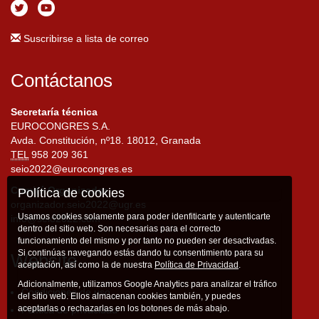
Suscribirse a lista de correo
Contáctanos
Secretaría técnica
EUROCONGRES S.A.
Avda. Constitución, nº18. 18012, Granada
TEL
958 209 361
seio2022@eurocongres.es
Comité Organizador
Política de cookies
organizador.seio2022@ugr.es
Usamos cookies solamente para poder idenfiticarte y autenticarte
info@seio2022.com
dentro del sitio web. Son necesarias para el correcto
funcionamiento del mismo y por tanto no pueden ser desactivadas.
Si continúas navegando estás dando tu consentimiento para su
Website
aceptación, así como la de nuestra
Política de Privacidad
.
Adicionalmente, utilizamos Google Analytics para analizar el tráfico
Condiciones de uso
del sitio web. Ellos almacenan cookies también, y puedes
aceptarlas o rechazarlas en los botones de más abajo.
Política de privacidad