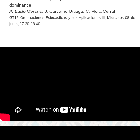
dominance
A. Baíllo Moreno
, J. Cárcamo Urtiaga, C. Mora Corral
GT12 Ordenaciones Estocásticas y sus Aplicaciones III, Miércoles 08 de
junio, 17:20-18:40