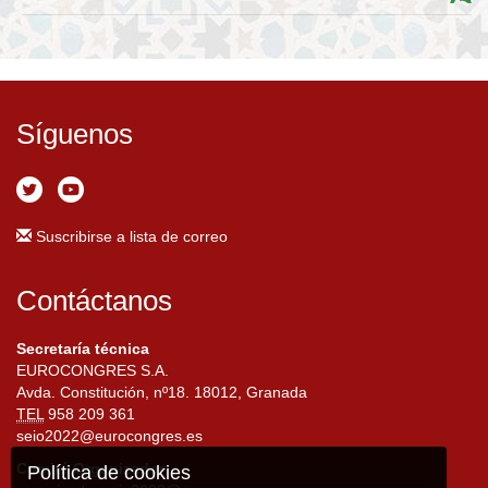
Síguenos
Suscribirse a lista de correo
Contáctanos
Secretaría técnica
EUROCONGRES S.A.
Avda. Constitución, nº18. 18012, Granada
TEL
958 209 361
seio2022@eurocongres.es
Comité Organizador
Política de cookies