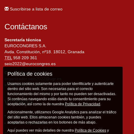
Suscribirse a lista de correo
Contáctanos
Secretaría técnica
EUROCONGRES S.A.
Avda. Constitución, nº18. 18012, Granada
TEL
958 209 361
seio2022@eurocongres.es
Comité Organizador
Política de cookies
organizador.seio2022@ugr.es
Usamos cookies solamente para poder idenfiticarte y autenticarte
info@seio2022.com
dentro del sitio web. Son necesarias para el correcto
funcionamiento del mismo y por tanto no pueden ser desactivadas.
Si continúas navegando estás dando tu consentimiento para su
Website
aceptación, así como la de nuestra
Política de Privacidad
.
Adicionalmente, utilizamos Google Analytics para analizar el tráfico
Condiciones de uso
del sitio web. Ellos almacenan cookies también, y puedes
aceptarlas o rechazarlas en los botones de más abajo.
Política de privacidad
Aquí puedes ver más detalles de nuestra
Política de Cookies
y
© 2026 SEIO2022. Todos los derechos reservados