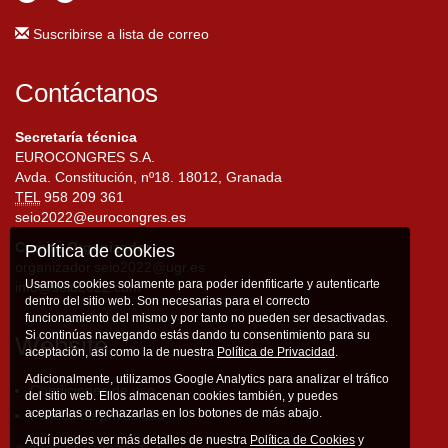
Suscribirse a lista de correo
Contáctanos
Secretaría técnica
EUROCONGRES S.A.
Avda. Constitución, nº18. 18012, Granada
TEL
958 209 361
seio2022@eurocongres.es
Comité Organizador
Política de cookies
organizador.seio2022@ugr.es
Usamos cookies solamente para poder idenfiticarte y autenticarte
info@seio2022.com
dentro del sitio web. Son necesarias para el correcto
funcionamiento del mismo y por tanto no pueden ser desactivadas.
Si continúas navegando estás dando tu consentimiento para su
Website
aceptación, así como la de nuestra
Política de Privacidad
.
Adicionalmente, utilizamos Google Analytics para analizar el tráfico
Condiciones de uso
del sitio web. Ellos almacenan cookies también, y puedes
aceptarlas o rechazarlas en los botones de más abajo.
Política de privacidad
Aquí puedes ver más detalles de nuestra
Política de Cookies
y