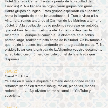
Hotel Granada Center (frente la puerta de la Facultad de
Ciencias) 2. A la llegada se organizarán grupos con guías. 3.
Habrá grupos en inglés. Estos grupos esperarán en el destino
hasta la llegada de todos los autobuses. 4. Tras la visita a La
Alhambra iremos andando al Carmen de los Mártires a tomar un
cóctel. 5. A la vuelta, de nuevo podemos regresar en autobús
que saldrán del mismo sitio desde donde nos dejen en la
Alhambra. 6. Aunque el camino a La Alhambra en autobús
parece largo, realmente está cerca de la ciudad. Os invitamos a
que, quién lo desee, baje andando en un agradable paseo. 7. No
olvidéis llevar con la entrada de la Alhambra vuestro documento
acreditativo cuyo número coincide con el de la entrada que
disponéis.
31/05/22
Canal YouTube
Ya está en la web la etiqueta de menú desde donde ver las
retransmisiones en directo: inauguración, plenarias, mesas
redondas, ... ¡¡¡¡Np olvides entrar al canal de YouTube y
suscribirte!!!!