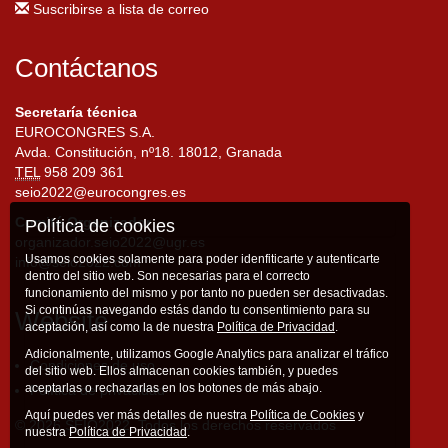
Suscribirse a lista de correo
Contáctanos
Secretaría técnica
EUROCONGRES S.A.
Avda. Constitución, nº18. 18012, Granada
TEL
958 209 361
seio2022@eurocongres.es
Comité Organizador
Política de cookies
organizador.seio2022@ugr.es
Usamos cookies solamente para poder idenfiticarte y autenticarte
info@seio2022.com
dentro del sitio web. Son necesarias para el correcto
funcionamiento del mismo y por tanto no pueden ser desactivadas.
Si continúas navegando estás dando tu consentimiento para su
Website
aceptación, así como la de nuestra
Política de Privacidad
.
Adicionalmente, utilizamos Google Analytics para analizar el tráfico
Condiciones de uso
del sitio web. Ellos almacenan cookies también, y puedes
aceptarlas o rechazarlas en los botones de más abajo.
Política de privacidad
Aquí puedes ver más detalles de nuestra
Política de Cookies
y
© 2026 SEIO2022. Todos los derechos reservados
nuestra
Política de Privacidad
.