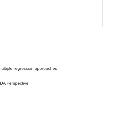
 multiple regression approaches
 FDA Perspective