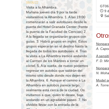
08/06/22
GT06 
Visita a la Alhambra
9 d
Mañana jueves día 9 por la tarde
Sal
visitaremos la Alhambra. 1. A las 19:00
comenzarán a salir autobuses desde la
puerta del Hotel Granada Center (frente
la puerta de la Facultad de Ciencias) 2.
Otro
A la llegada se organizarán grupos con
guías. 3. Habrá grupos en inglés. Estos
Nonparam
grupos esperarán en el destino hasta la
A. Capo
llegada de todos los autobuses. 4. Tras
A sensit
la visita a La Alhambra iremos andando
F. D. M
al Carmen de los Mártires a tomar un
cóctel. 5. A la vuelta, de nuevo podemos
Nonparam
regresar en autobús que saldrán del
N. Moh
mismo sitio desde donde nos dejen en
Model se
la Alhambra. 6. Aunque el camino a La
A. Torre
Alhambra en autobús parece largo,
realmente está cerca de la ciudad. Os
invitamos a que, quién lo desee, baje
andando en un agradable paseo. 7. No
olvidéis llevar con la entrada de la