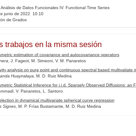
Análisis de Datos Funcionales IV. Functional Time Series
e junio de 2022 10:10
ón de Grados
s trabajos en la misma sesión
etric estimation of covariance and autocovariance operators
nera
, J. Fageot, M. Simeoni, V. M. Panaretos
ivity analysis on pure point and continuous spectral based multivatiate
iranda Huaynalaya
, M. D. Ruiz Medina
etric Statistical Inference for i.i.d. Sparsely Observed Diffusions: an
ammadi
, V. Panaretos, L. Santoro
lection in dynamical multivariate spherical curve regression
s Signes
, M. P. Frías Bustamante, M. D. Ruiz Medina