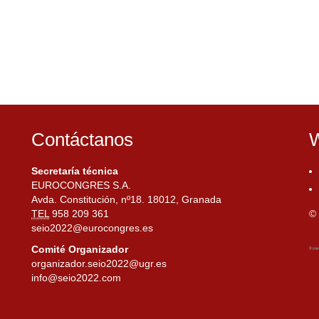
Contáctanos
W
Secretaría técnica
EUROCONGRES S.A.
Avda. Constitución, nº18. 18012, Granada
TEL
958 209 361
© 
seio2022@eurocongres.es
Comité Organizador
organizador.seio2022@ugr.es
info@seio2022.com