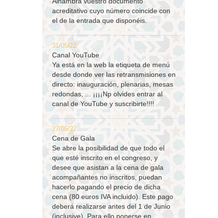
Alhambra vuestro documento
acreditativo cuyo número coincide con
el de la entrada que disponéis.
31/05/22
Canal YouTube
Ya está en la web la etiqueta de menú
desde donde ver las retransmisiones en
directo: inauguración, plenarias, mesas
redondas, ... ¡¡¡¡Np olvides entrar al
canal de YouTube y suscribirte!!!!
27/05/22
Cena de Gala
Se abre la posibilidad de que todo el
que esté inscrito en el congreso, y
desee que asistan a la cena de gala
acompañantes no inscritos, puedan
hacerlo pagando el precio de dicha
cena (80 euros IVA incluido). Este pago
deberá realizarse antes del 1 de Junio
(inclusive). Para ello ponerse en