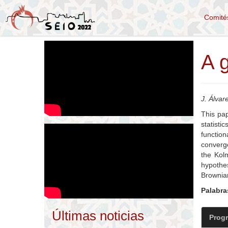
Comit
A g
J. Álvar
This pap
statist
function
converge
the Kolm
hypothes
Brownia
Palabra
Últimas noticias
Prog