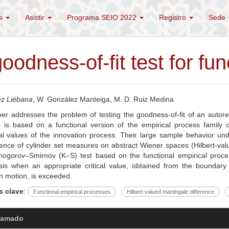
és
Asistir
Programa SEIO 2022
Registro
Sede
oodness-of-fit test for fun
ez Liébana
, W. González Manteiga, M. D. Ruiz Medina
er addresses the problem of testing the goodness-of-fit of an autore
ics is based on a functional version of the empirical process famil
al values of the innovation process. Their large sample behavior und
nce of cylinder set measures on abstract Wiener spaces (Hilbert-valu
ogorov–Smirnov (K–S) test based on the functional empirical process
is when an appropriate critical value, obtained from the boundary cr
n motion, is exceeded.
s clave
:
Functional empirical processes
Hilbert-valued martingale difference
ramado