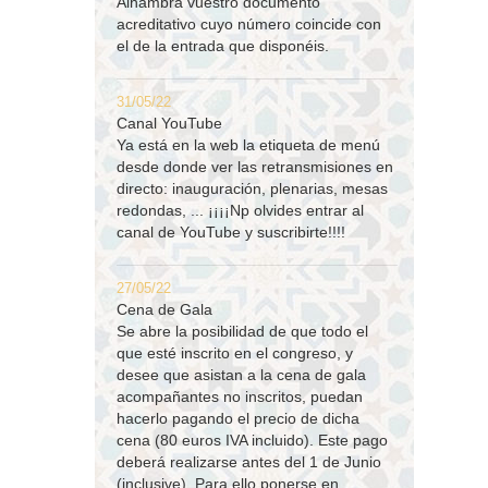
Alhambra vuestro documento
acreditativo cuyo número coincide con
el de la entrada que disponéis.
31/05/22
Canal YouTube
Ya está en la web la etiqueta de menú
desde donde ver las retransmisiones en
directo: inauguración, plenarias, mesas
redondas, ... ¡¡¡¡Np olvides entrar al
canal de YouTube y suscribirte!!!!
27/05/22
Cena de Gala
Se abre la posibilidad de que todo el
que esté inscrito en el congreso, y
desee que asistan a la cena de gala
acompañantes no inscritos, puedan
hacerlo pagando el precio de dicha
cena (80 euros IVA incluido). Este pago
deberá realizarse antes del 1 de Junio
(inclusive). Para ello ponerse en