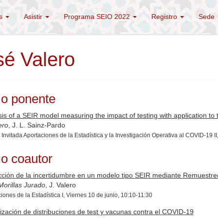
és
Asistir
Programa SEIO 2022
Registro
Sede
sé Valero
o ponente
sis of a SEIR model measuring the impact of testing with application 
ero
, J. L. Sainz-Pardo
Invitada Aportaciones de la Estadística y la Investigación Operativa al COVID-19 II
o coautor
ción de la incertidumbre en un modelo tipo SEIR mediante Remuestreo
Morillas Jurado
, J. Valero
iones de la Estadística I, Viernes 10 de junio, 10:10-11:30
ización de distribuciones de test y vacunas contra el COVID-19