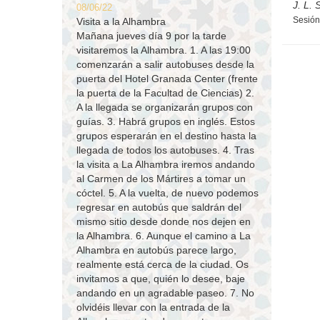
J. L.
08/06/22
Sesión 
Visita a la Alhambra
Mañana jueves día 9 por la tarde
visitaremos la Alhambra. 1. A las 19:00
comenzarán a salir autobuses desde la
puerta del Hotel Granada Center (frente
la puerta de la Facultad de Ciencias) 2.
A la llegada se organizarán grupos con
guías. 3. Habrá grupos en inglés. Estos
grupos esperarán en el destino hasta la
llegada de todos los autobuses. 4. Tras
la visita a La Alhambra iremos andando
al Carmen de los Mártires a tomar un
cóctel. 5. A la vuelta, de nuevo podemos
regresar en autobús que saldrán del
mismo sitio desde donde nos dejen en
la Alhambra. 6. Aunque el camino a La
Alhambra en autobús parece largo,
realmente está cerca de la ciudad. Os
invitamos a que, quién lo desee, baje
andando en un agradable paseo. 7. No
olvidéis llevar con la entrada de la