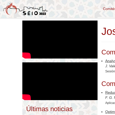
Comit
Jo
Com
Analy
J. Val
Sesión 
Com
Reduc
F. G. 
Aplicac
Últimas noticias
Optim