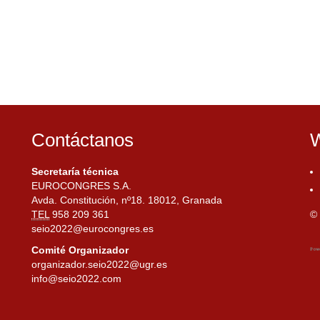
Contáctanos
W
Secretaría técnica
EUROCONGRES S.A.
Avda. Constitución, nº18. 18012, Granada
TEL
958 209 361
© 
seio2022@eurocongres.es
Comité Organizador
organizador.seio2022@ugr.es
info@seio2022.com