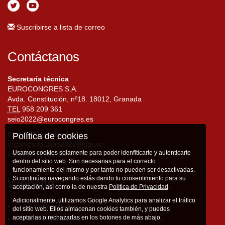
Suscribirse a lista de correo
Contáctanos
Secretaría técnica
EUROCONGRES S.A.
Avda. Constitución, nº18. 18012, Granada
TEL
958 209 361
seio2022@eurocongres.es
Comité Organizador
Política de cookies
organizador.seio2022@ugr.es
Usamos cookies solamente para poder idenfiticarte y autenticarte
info@seio2022.com
dentro del sitio web. Son necesarias para el correcto
funcionamiento del mismo y por tanto no pueden ser desactivadas.
Si continúas navegando estás dando tu consentimiento para su
Website
aceptación, así como la de nuestra
Política de Privacidad
.
Adicionalmente, utilizamos Google Analytics para analizar el tráfico
Condiciones de uso
del sitio web. Ellos almacenan cookies también, y puedes
aceptarlas o rechazarlas en los botones de más abajo.
Política de privacidad