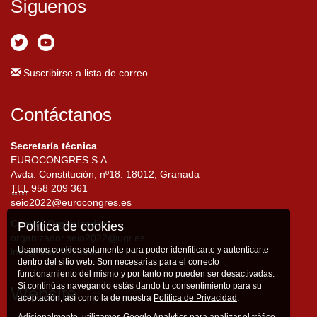
Síguenos
Suscribirse a lista de correo
Contáctanos
Secretaría técnica
EUROCONGRES S.A.
Avda. Constitución, nº18. 18012, Granada
TEL
958 209 361
seio2022@eurocongres.es
Comité Organizador
Política de cookies
organizador.seio2022@ugr.es
Usamos cookies solamente para poder idenfiticarte y autenticarte
info@seio2022.com
dentro del sitio web. Son necesarias para el correcto
funcionamiento del mismo y por tanto no pueden ser desactivadas.
Si continúas navegando estás dando tu consentimiento para su
Website
aceptación, así como la de nuestra
Política de Privacidad
.