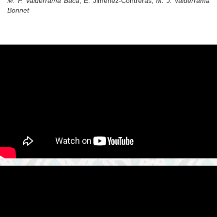
M. P. Valderrama Baca
, E. Jiménez-Contreras,
M. J. Valderrama
Bonnet