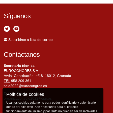
Síguenos
Suscribirse a lista de correo
Contáctanos
Secretaría técnica
EUROCONGRES S.A.
Avda. Constitución, nº18. 18012, Granada
TEL
958 209 361
seio2022@eurocongres.es
Comité Organizador
Política de cookies
organizador.seio2022@ugr.es
Usamos cookies solamente para poder idenfiticarte y autenticarte
info@seio2022.com
dentro del sitio web. Son necesarias para el correcto
funcionamiento del mismo y por tanto no pueden ser desactivadas.