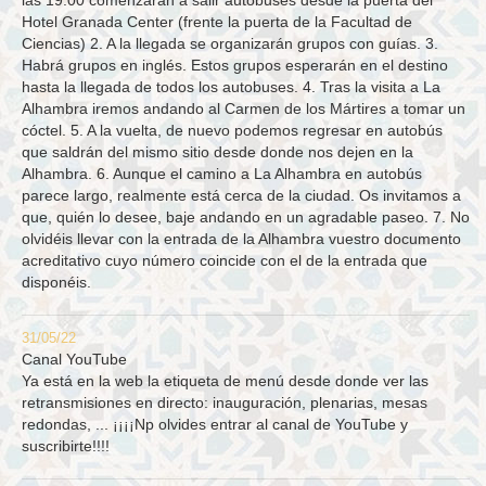
las 19:00 comenzarán a salir autobuses desde la puerta del
Hotel Granada Center (frente la puerta de la Facultad de
Ciencias) 2. A la llegada se organizarán grupos con guías. 3.
Habrá grupos en inglés. Estos grupos esperarán en el destino
hasta la llegada de todos los autobuses. 4. Tras la visita a La
Alhambra iremos andando al Carmen de los Mártires a tomar un
cóctel. 5. A la vuelta, de nuevo podemos regresar en autobús
que saldrán del mismo sitio desde donde nos dejen en la
Alhambra. 6. Aunque el camino a La Alhambra en autobús
parece largo, realmente está cerca de la ciudad. Os invitamos a
que, quién lo desee, baje andando en un agradable paseo. 7. No
olvidéis llevar con la entrada de la Alhambra vuestro documento
acreditativo cuyo número coincide con el de la entrada que
disponéis.
31/05/22
Canal YouTube
Ya está en la web la etiqueta de menú desde donde ver las
retransmisiones en directo: inauguración, plenarias, mesas
redondas, ... ¡¡¡¡Np olvides entrar al canal de YouTube y
suscribirte!!!!