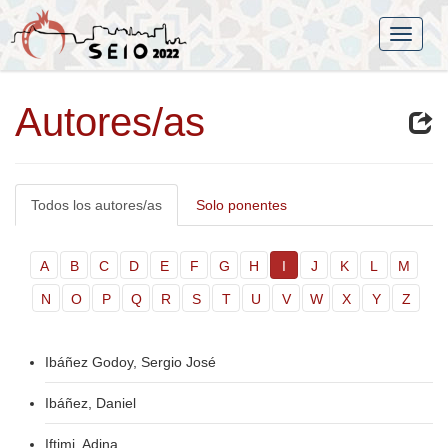
Autores/as
Todos los autores/as
Solo ponentes
A
B
C
D
E
F
G
H
I
J
K
L
M
N
O
P
Q
R
S
T
U
V
W
X
Y
Z
Ibáñez Godoy, Sergio José
Ibáñez, Daniel
Iftimi, Adina