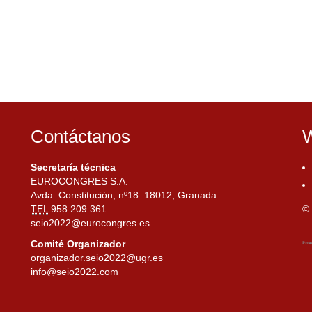
Contáctanos
W
Secretaría técnica
EUROCONGRES S.A.
Avda. Constitución, nº18. 18012, Granada
TEL
958 209 361
© 
seio2022@eurocongres.es
Comité Organizador
organizador.seio2022@ugr.es
info@seio2022.com