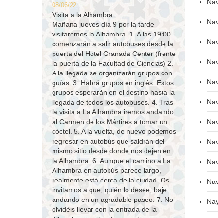
Nav
08/06/22
Visita a la Alhambra
Nav
Mañana jueves día 9 por la tarde
visitaremos la Alhambra. 1. A las 19:00
Nav
comenzarán a salir autobuses desde la
puerta del Hotel Granada Center (frente
Nav
la puerta de la Facultad de Ciencias) 2.
A la llegada se organizarán grupos con
Nav
guías. 3. Habrá grupos en inglés. Estos
grupos esperarán en el destino hasta la
Nav
llegada de todos los autobuses. 4. Tras
la visita a La Alhambra iremos andando
Nav
al Carmen de los Mártires a tomar un
cóctel. 5. A la vuelta, de nuevo podemos
regresar en autobús que saldrán del
Nav
mismo sitio desde donde nos dejen en
la Alhambra. 6. Aunque el camino a La
Nav
Alhambra en autobús parece largo,
realmente está cerca de la ciudad. Os
Nav
invitamos a que, quién lo desee, baje
andando en un agradable paseo. 7. No
Nay
olvidéis llevar con la entrada de la