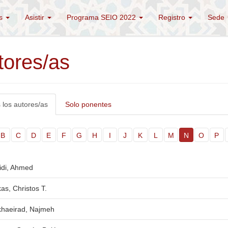
és
Asistir
Programa SEIO 2022
Registro
Sede
tores/as
 los autores/as
Solo ponentes
B
C
D
E
F
G
H
I
J
K
L
M
N
O
P
idi, Ahmed
as, Christos T.
haeirad, Najmeh