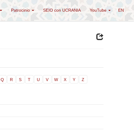
Patrocinio
SEIO con UCRANIA
YouTube
EN
Q
R
S
T
U
V
W
X
Y
Z