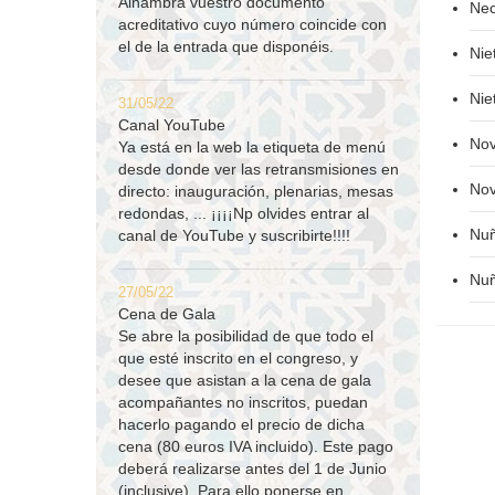
Alhambra vuestro documento
Nec
acreditativo cuyo número coincide con
el de la entrada que disponéis.
Nie
Nie
31/05/22
Canal YouTube
Nov
Ya está en la web la etiqueta de menú
desde donde ver las retransmisiones en
Nov
directo: inauguración, plenarias, mesas
redondas, ... ¡¡¡¡Np olvides entrar al
Nuñ
canal de YouTube y suscribirte!!!!
Nuñ
27/05/22
Cena de Gala
Se abre la posibilidad de que todo el
que esté inscrito en el congreso, y
desee que asistan a la cena de gala
acompañantes no inscritos, puedan
hacerlo pagando el precio de dicha
cena (80 euros IVA incluido). Este pago
deberá realizarse antes del 1 de Junio
(inclusive). Para ello ponerse en