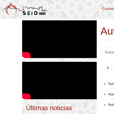
Comit
Au
Todos
A
Naf
Nak
Nak
Últimas noticias