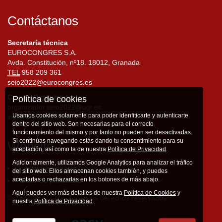
Contáctanos
Secretaría técnica
EUROCONGRES S.A.
Avda. Constitución, nº18. 18012, Granada
TEL
958 209 361
seio2022@eurocongres.es
Comité Organizador
Política de cookies
organizador.seio2022@ugr.es
Usamos cookies solamente para poder idenfiticarte y autenticarte
info@seio2022.com
dentro del sitio web. Son necesarias para el correcto
funcionamiento del mismo y por tanto no pueden ser desactivadas.
Si continúas navegando estás dando tu consentimiento para su
Website
aceptación, así como la de nuestra
Política de Privacidad
.
Adicionalmente, utilizamos Google Analytics para analizar el tráfico
Condiciones de uso
del sitio web. Ellos almacenan cookies también, y puedes
aceptarlas o rechazarlas en los botones de más abajo.
Política de privacidad
Aquí puedes ver más detalles de nuestra
Política de Cookies
y
© 2026 SEIO2022. Todos los derechos reservados
nuestra
Política de Privacidad
.