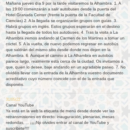
Mañana jueves día 9 por la tarde visitaremos la Alhambra. 1. A
las 19:00 comenzarán a salir autobuses desde la puerta del
Hotel Granada Center (frente la puerta de la Facultad de
Ciencias) 2. A la llegada se organizarán grupos con guías. 3.
Habrá grupos en inglés. Estos grupos esperarán en el destino
hasta la llegada de todos los autobuses. 4. Tras la visita a La
Alhambra iremos andando al Carmen de los Mártires a tomar un
cóctel. 5. A la vuelta, de nuevo podemos regresar en autobús
que saldrán del mismo sitio desde donde nos dejen en la
Alhambra. 6. Aunque el camino a La Alhambra en autobús
parece largo, realmente está cerca de la ciudad. Os invitamos a
que, quién lo desee, baje andando en un agradable paseo. 7. No
olvidéis llevar con la entrada de la Alhambra vuestro documento
acreditativo cuyo número coincide con el de la entrada que
disponéis.
31/05/22
Canal YouTube
Ya está en la web la etiqueta de menú desde donde ver las
retransmisiones en directo: inauguración, plenarias, mesas
redondas, ... ¡¡¡¡Np olvides entrar al canal de YouTube y
suscribirte!!!!