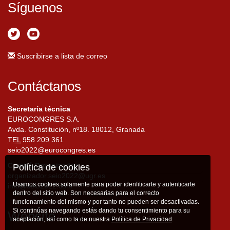
Síguenos
Suscribirse a lista de correo
Contáctanos
Secretaría técnica
EUROCONGRES S.A.
Avda. Constitución, nº18. 18012, Granada
TEL
958 209 361
seio2022@eurocongres.es
Comité Organizador
Política de cookies
organizador.seio2022@ugr.es
Usamos cookies solamente para poder idenfiticarte y autenticarte
info@seio2022.com
dentro del sitio web. Son necesarias para el correcto
funcionamiento del mismo y por tanto no pueden ser desactivadas.
Si continúas navegando estás dando tu consentimiento para su
Website
aceptación, así como la de nuestra
Política de Privacidad
.