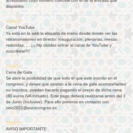
acreditativo cuyo número coincide con el de la entrada que
disponéis.
31/05/22
Canal YouTube
Ya está en la web la etiqueta de menú desde donde ver las
retransmisiones en directo: inauguración, plenarias, mesas
redondas, ... ¡¡¡¡Np olvides entrar al canal de YouTube y
suscribirte!!!!
27/05/22
Cena de Gala
Se abre la posibilidad de que todo el que esté inscrito en el
congreso, y desee que asistan a la cena de gala acompañantes
no inscritos, puedan hacerlo pagando el precio de dicha cena
(80 euros IVA incluido). Este pago deberá realizarse antes del 1
de Junio (inclusive). Para ello ponerse en contacto con
seio2022@eurocongres.es
23/05/22
AVISO IMPORTANTE